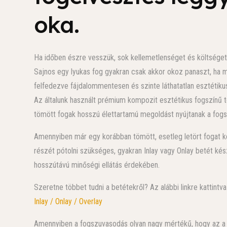
oka.
Ha időben észre vesszük, sok kellemetlenséget és költség
Sajnos egy lyukas fog gyakran csak akkor okoz panaszt, ha m
felfedezve fájdalommentesen és szinte láthatatlan esztétikus
Az általunk használt prémium kompozit esztétikus fogszínű
tömött fogak hosszú élettartamú megoldást nyújtanak a fogs
Amennyiben már egy korábban tömött, esetleg letört fogat kell
részét pótolni szükséges, gyakran Inlay vagy Onlay betét ké
hosszútávú minőségi ellátás érdekében.
Szeretne többet tudni a betétekről? Az alábbi linkre kattintva
Inlay / Onlay / Overlay
Amennyiben a fogszuvasodás olyan nagy mértékű, hogy az a fo