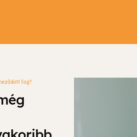
íneződött fog?
 még
yakoribb