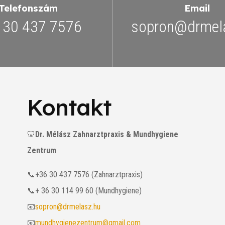
Telefonszám
Email
 30 437 7576
sopron@drmel
Kontakt
🦷
Dr. Mélász Zahnarztpraxis & Mundhygiene
Zentrum
📞+36 30 437 7576 (Zahnarztpraxis)
📞+ 36 30 114 99 60 (Mundhygiene)
📧
sopron@drmelasz.hu
📧
mundhygienezentrum@gmail.com