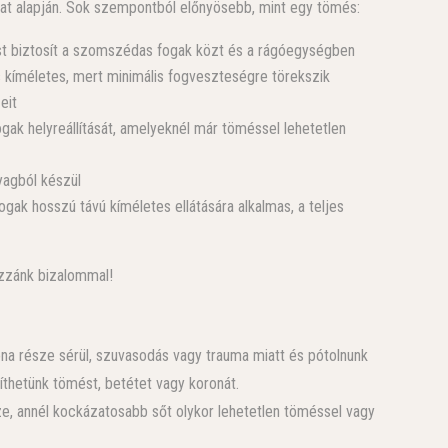
mat alapján. Sok szempontból előnyösebb, mint egy tömés:
ést biztosít a szomszédas fogak közt és a rágóegységben
és kíméletes, mert minimális fogveszteségre törekszik
eit
ogak helyreállítását, amelyeknél már töméssel lehetetlen
yagból készül
ogak hosszú távú kíméletes ellátására alkalmas, a teljes
ozzánk bizalommal!
na része sérül, szuvasodás vagy trauma miatt és pótolnunk
zíthetünk tömést, betétet vagy koronát.
ze, annél kockázatosabb sőt olykor lehetetlen töméssel vagy