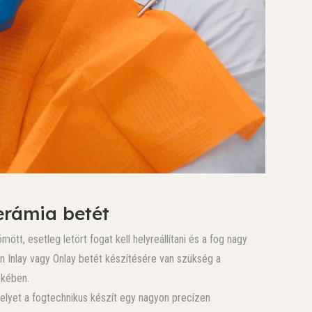
erámia betét
t, esetleg letört fogat kell helyreállítani és a fog nagy
n Inlay vagy Onlay betét készítésére van szükség a
ekében.
melyet a fogtechnikus készít egy nagyon precízen