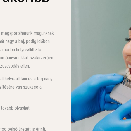
et megspórolhatunk magunknak.
ár nagy a baj, pedig időben
 módon helyreállítható.
 tömőanyagokkal, szakszerűen
zuvasodás ellen.
 helyreállítani és a fog nagy
szítésére van szükség a
 tovább olvashat:
g belső üregét is érinti,