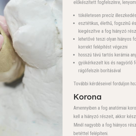
előkészített fogfelszínre, lenyo
tökéletesen precíz illeszked
esztétikus, élethű, fogszínű 
kiegészítve a fog hiányzó rész
lehetővé teszi olyan hiányos f
korrekt felépítést végezni
hosszú távú tartós kerámia an
gyökérkezelt kis és nagyörlő f
rágófelszín borításával
További kérdéseivel forduljon h
Korona
Amennyiben a fog anatómiai koro
kell a hiányzó részeit, akkor kés
Minél nagyobb a fog hiányos rés
betéttel felépíteni.