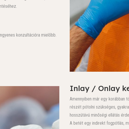
ntéséhez.
ngyenes konzultációra mielőbb.
Inlay / Onlay k
Amennyiben már egy korábban tömöt
részét pótolni szükséges, gyakra
hosszútávú minőségi ellátás érd
A betét egy indirekt fogpótlás, 