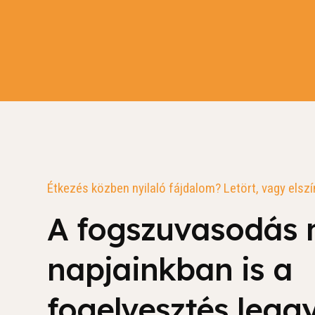
Étkezés közben nyilaló fájdalom? Letört, vagy elsz
A fogszuvasodás
napjainkban is a
fogelvesztés legg