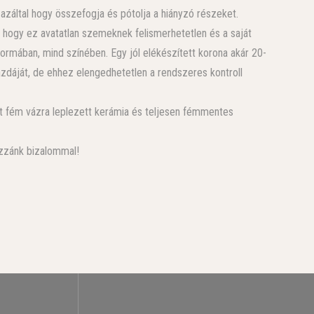
 azáltal hogy összefogja és pótolja a hiányzó részeket.
 hogy ez avatatlan szemeknek felismerhetetlen és a saját
formában, mind színében. Egy jól elékészített korona akár 20-
azdáját, de ehhez elengedhetetlen a rendszeres kontroll
et fém vázra leplezett kerámia és teljesen fémmentes
ozzánk bizalommal!